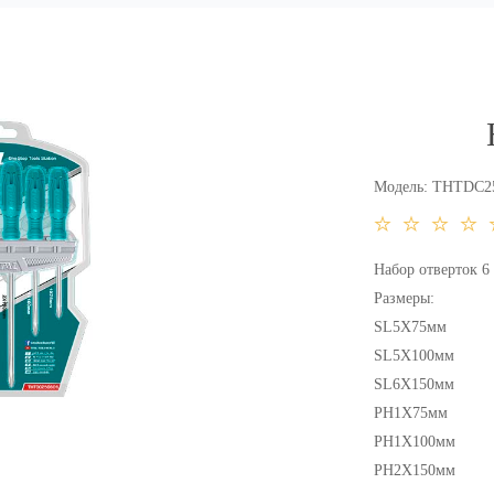
Модель:
THTDC25
Набор отверток 6
Размеры:
SL5X75мм
SL5X100мм
SL6X150мм
PH1X75мм
PH1X100мм
PH2X150мм