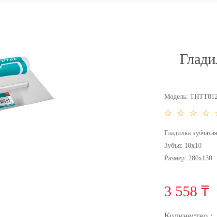
Глади
Модель:
THTT812
Гладилка зубчата
Зубъя: 10х10
Размер: 280х130
3 558 ₸
Количество :